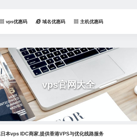
vps优惠码
域名优惠码
主机优惠码
vps官网大全
悠日本vps IDC商家,提供香港VPS与优化线路服务