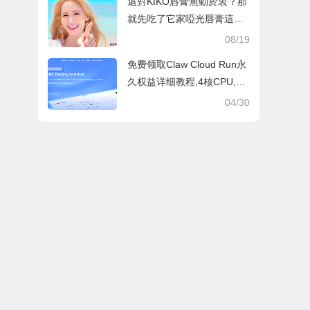
還對KIKO唇膏無動於衷？那
就先吃了它家啞光唇膏這劑
安利
08/19
免费领取Claw Cloud Run永
久权益详细教程,4核CPU,8G
B内存,价值5美元/月
04/30