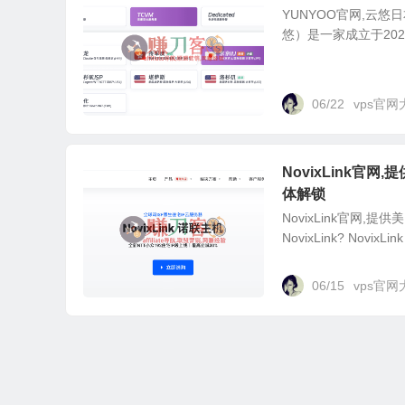
YUNYOO官网,云悠日
悠）是一家成立于20
06/22
vps官网
NovixLink官
体解锁
NovixLink官网,
NovixLink? No
06/15
vps官网