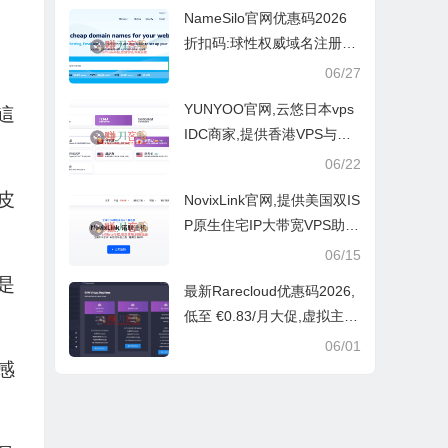
NameSilo官网优惠码2026
折扣码:球性权威域名注册商
与互联网服务提供商
06/27
YUNYOO官网,云悠日本vps
這
IDC商家,提供香港VPS与优
化线路服务
06/22
皮
NovixLink官网,提供美国双IS
P原生住宅IP大带宽VPS助力
跨境电商TikTok运营及流媒
06/15
体解锁
是
最新Rarecloud优惠码2026,
低至 €0.83/月大促,虚拟主机
自带独立IP与免费域名
06/01
感