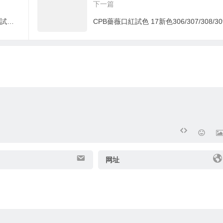
下一篇
美昏了的CPB奢華豔光定制口紅其中4支試色來了
CPB薔薇口紅試色 17新色306/307/308/30
网址