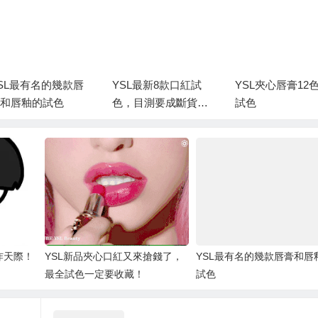
SL最有名的幾款唇
YSL最新8款口紅試
YSL夾心唇膏12
和唇釉的試色
色，目測要成斷貨王
試色
哇
炸天際！
YSL新品夾心口紅又來搶錢了，
YSL最有名的幾款唇膏和唇
最全試色一定要收藏！
試色