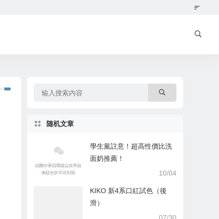
随机文章
學生黨註意！超高性價比洗
面奶推薦！
10/04
KIKO 新4系口紅試色（後
滑）
07/30