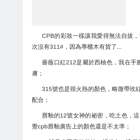
CPB的彩妝一樣讓我愛得無法自拔
次沒有311#，因為專櫃木有貨了...
薔薇口紅212是屬於西柚色，我在
膚；
315號也是很火熱的顏色，略微帶玫
配合；
唇釉的12號女神的祕密，吃土色，
覺cpb唇釉廣告上的顏色還是不太準；