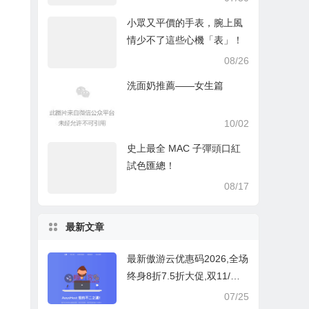
小眾又平價的手表，腕上風
情少不了這些心機「表」！
08/26
洗面奶推薦——女生篇
10/02
史上最全 MAC 子彈頭口紅
試色匯總！
08/17
最新文章
最新傲游云优惠码2026,全场
终身8折7.5折大促,双11/双1
2/618活动
07/25