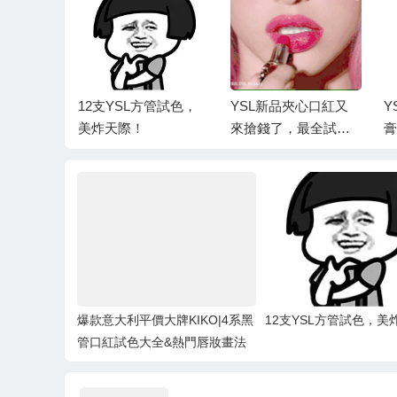
平價大牌K
12支YSL方管試色，
YSL新品夾心口紅又
Y
管口紅試色
美炸天際！
來搶錢了，最全試色
膏
唇妝畫法
一定要收藏！
爆款意大利平價大牌KIKO|4系黑
12支YSL方管試色，美
管口紅試色大全&熱門唇妝畫法